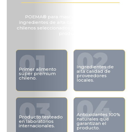
POEMA® para mascotas elaborado con
ingredientes de alta calidad de proveedores
chilenos seleccionados que aseguran el mejor
producto.
02
01
Ingredientes de
Primer alimento
alta calidad de
súper premium
proveedores
chileno.
locales.
04
03
Antioxidantes 100%
Producto testeado
naturales que
en laboratorios
garantizan el
internacionales.
producto.