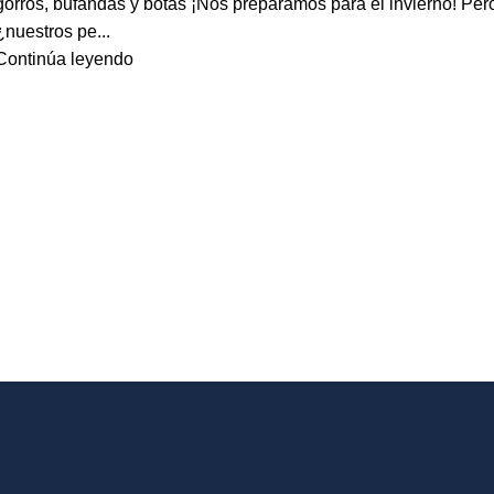
gorros, bufandas y botas ¡Nos preparamos para el invierno! Per
¿nuestros pe...
Continúa leyendo