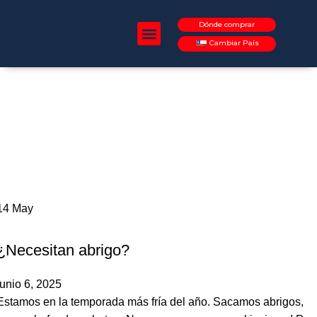
Dónde comprar
Cambiar País
¿QUIÉNES SOMOS?
PREGUNTAS FRECUENTES
14
May
,
PERROS
POEMA
¿Necesitan abrigo?
junio 6, 2025
Estamos en la temporada más fría del año. Sacamos abrigos,