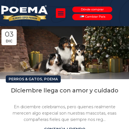
Dónde comprar
Cambiar País
03
DIC
,
PERROS & GATOS
POEMA
Diciembre llega con amor y cuidado
En diciembre celebramos, pero quienes realmente
merecen algo especial son nuestras mascotas, esas
compañeras fieles que siempre nos reg...