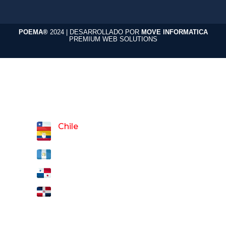
POEMA®
2024 | DESARROLLADO POR
MOVE INFORMATICA
PREMIUM WEB SOLUTIONS
Selecciona tu país:
Chile
Ecuador
Guatemala
Panamá
República Dominicana