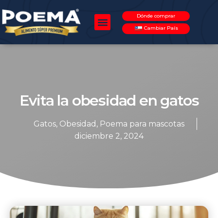
Dónde comprar
Cambiar País
Evita la obesidad en gatos
Gatos
,
Obesidad
,
Poema para mascotas
diciembre 2, 2024