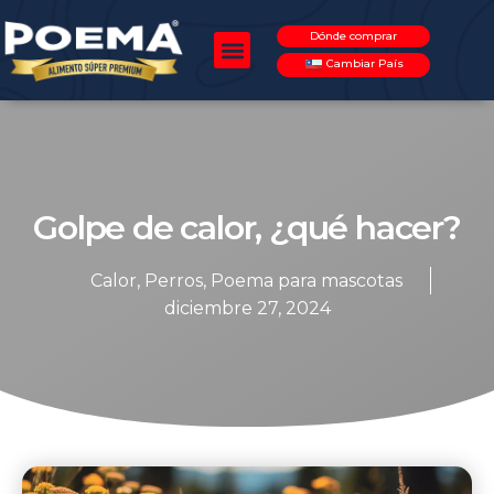
Dónde comprar
Cambiar País
Golpe de calor, ¿qué hacer?
Calor
,
Perros
,
Poema para mascotas
diciembre 27, 2024