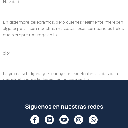
Navidad
Diciembre llega con amor y cuidado
En diciembre celebramos, pero quienes realmente merecen
algo especial son nuestras mascotas, esas compañeras fieles
que siempre nos regalan lo
olor
¿Mal olor al ir al baño?
La yucca schidigera y el quillay son excelentes aliadas para
reducir el olor de las heces en los perros. La
Síguenos en nuestras redes