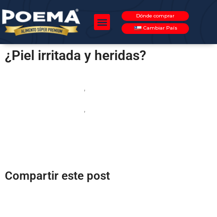
Dónde comprar
Cambiar País
¿Piel irritada y heridas?
Alergias
,
Perros
agosto 1, 2025
,
Poema para mascotas
Compartir este post