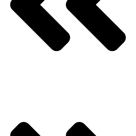
Anterior
Mestizos únicos y especiales
Siguiente
Como buscarlo si se escapa