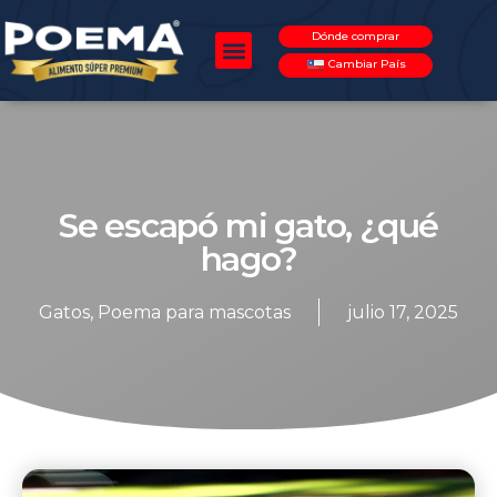
Dónde comprar
Cambiar País
Se escapó mi gato, ¿qué
hago?
Gatos
,
Poema para mascotas
julio 17, 2025