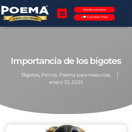
Dónde comprar
Cambiar País
Importancia de los bigotes
Bigotes
,
Perros
,
Poema para mascotas
enero 10, 2025