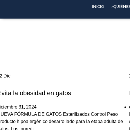
INICIO
¿QUIÉNE
02
Dic
,
GATOS
POEMA
vita la obesidad en gatos
iciembre 31, 2024
UEVA FÓRMULA DE GATOS Esterilizados Control Peso
roducto hipoalergénico desarrollado para la etapa adulta de
atos. Los ingredi...