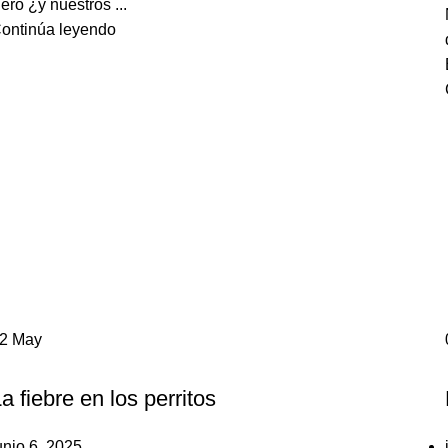
ero ¿y nuestros ...
ontinúa leyendo
12
May
,
PERROS
POEMA
a fiebre en los perritos
unio 6, 2025