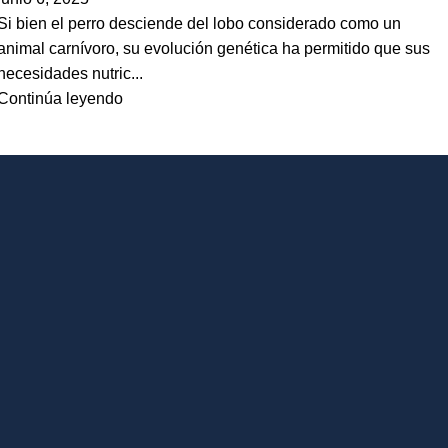
Si bien el perro desciende del lobo considerado como un
animal carnívoro, su evolución genética ha permitido que sus
necesidades nutric...
Continúa leyendo
«
‹
5
6
7