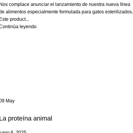
Nos complace anunciar el lanzamiento de nuestra nueva línea
de alimentos especialmente formulada para gatos esterilizados.
Este product...
Continúa leyendo
09
May
,
PERROS
POEMA
La proteína animal
junio 6, 2025