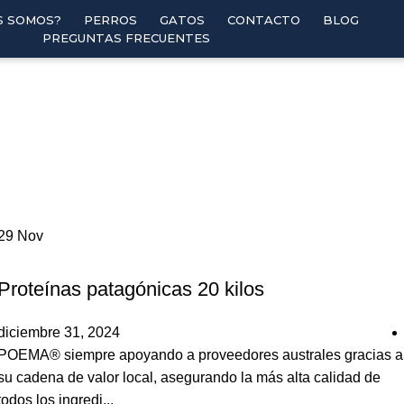
S SOMOS?
PERROS
GATOS
CONTACTO
BLOG
PREGUNTAS FRECUENTES
29
Nov
,
PERROS
POEMA
Proteínas patagónicas 20 kilos
diciembre 31, 2024
POEMA® siempre apoyando a proveedores australes gracias a
su cadena de valor local, asegurando la más alta calidad de
todos los ingredi...