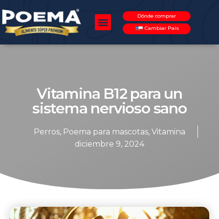
Dónde comprar
Cambiar País
Vitamina B12 para un
sistema nervioso sano
Perros
,
Poema para mascotas
,
Vitamina
diciembre 9, 2024